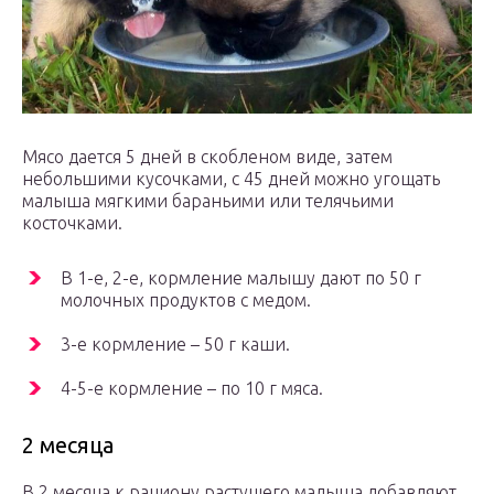
Мясо дается 5 дней в скобленом виде, затем
небольшими кусочками, с 45 дней можно угощать
малыша мягкими бараньими или телячьими
косточками.
В 1-е, 2-е, кормление малышу дают по 50 г
молочных продуктов с медом.
3-е кормление – 50 г каши.
4-5-е кормление – по 10 г мяса.
2 месяца
В 2 месяца к рациону растущего малыша добавляют