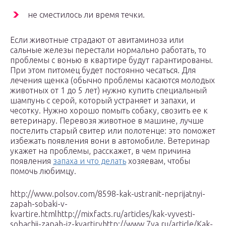
не сместилось ли время течки.
Если животные страдают от авитаминоза или
сальные железы перестали нормально работать, то
проблемы с вонью в квартире будут гарантированы.
При этом питомец будет постоянно чесаться. Для
лечения щенка (обычно проблемы касаются молодых
животных от 1 до 5 лет) нужно купить специальный
шампунь с серой, который устраняет и запахи, и
чесотку. Нужно хорошо помыть собаку, свозить ее к
ветеринару. Перевозя животное в машине, лучше
постелить старый свитер или полотенце: это поможет
избежать появления вони в автомобиле. Ветеринар
укажет на проблемы, расскажет, в чем причина
появления
запаха и что делать
хозяевам, чтобы
помочь любимцу.
http://www.polsov.com/8598-kak-ustranit-neprijatnyi-
zapah-sobaki-v-
kvartire.htmlhttp://mixfacts.ru/articles/kak-vyvesti-
sobachij-zapah-iz-kvartiryhttp://www.7ya.ru/article/Kak-