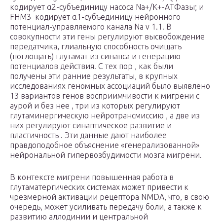
кодирует α2-субъединицу насоса Na+/K+-АТФазы; и
FHM3 кодирует α1-субъединицу нейронного
потенциал-управляемого канала Na v 1.1. В
совокупности эти гены регулируют высвобождение
передатчика, глиальную способность очищать
(поглощать) глутамат из синапса и генерацию
потенциалов действия. С тех пор , как были
получены эти ранние результаты, в крупных
исследованиях геномных ассоциаций было выявлено
13 вариантов генов восприимчивости к мигрени с
аурой и без нее , три из которых регулируют
глутаминергическую нейротрансмиссию , а две из
них регулируют синаптическое развитие и
пластичность . Эти данные дают наиболее
правдоподобное объяснение «генерализованной»
нейрональной гипервозбудимости мозга мигрени.
В контексте мигрени повышенная работа в
глутаматергических системах может привести к
чрезмерной активации рецептора NMDA, что, в свою
очередь, может усиливать передачу боли, а также к
развитию аллодинии и центральной