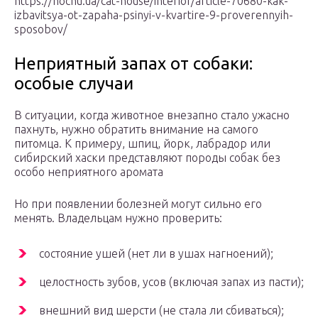
https://hochu.ua/cat-house/interior/article-70680-kak-
izbavitsya-ot-zapaha-psinyi-v-kvartire-9-proverennyih-
sposobov/
Неприятный запах от собаки:
особые случаи
В ситуации, когда животное внезапно стало ужасно
пахнуть, нужно обратить внимание на самого
питомца. К примеру, шпиц, йорк, лабрадор или
сибирский хаски представляют породы собак без
особо неприятного аромата
Но при появлении болезней могут сильно его
менять. Владельцам нужно проверить:
состояние ушей (нет ли в ушах нагноений);
целостность зубов, усов (включая запах из пасти);
внешний вид шерсти (не стала ли сбиваться);