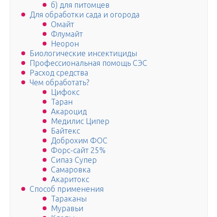
б) для питомцев
Для обработки сада и огорода
Омайт
Флумайт
Неорон
Биологические инсектициды
Профессиональная помощь СЭС
Расход средства
Чем обработать?
Цифокс
Таран
Акароцид
Медилис Ципер
Байтекс
Доброхим ФОС
Форс-сайт 25%
Сипаз Супер
Самаровка
Акаритокс
Способ применения
Тараканы
Муравьи