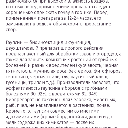
размножаются при высокой влажность воздуха,
поэтому перед применением препарата следует
хорошенько опрыскать почву в горшке. Перед
применением препарата за 12-24 часов, его
замачивают в воде, чтобы ускорить прорастание
спор.
Гаупсин — биоинсектицид и фунгицид,
двухштамовый препарат широкого действия,
предназначенный для обработки садов и огородов, а
также для защиты комнатных растений от грибных
болезней и разных вредителей (курчавость, черная
пятнистость, мучнистая роса, бактериоз, фитофтороз,
септориоз, черная гниль, тля, паутинный клещ,
гусеницы, трипс и т.д.). Производитель заявляет, что
эффективность гаупсина в борьбе с грибными
болезнями 90-92%, с вредителями 92-94%.
Биопрепарат не токсичен для человека, животных,
рыб, пчел, не накапливается в растениях, почве.
Кроме того, гаупсин совместим со многими
ядохимикатами (кроме бордоской жидкости и др.
медь содержащих химикатов — после их