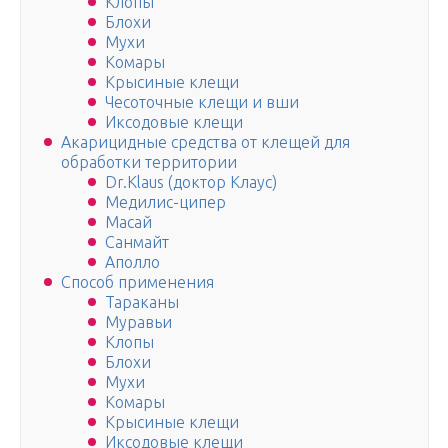
Клопы
Блохи
Мухи
Комары
Крысиные клещи
Чесоточные клещи и вши
Иксодовые клещи
Акарицидные средства от клещей для
обработки территории
Dr.Klaus (доктор Клаус)
Медилис-ципер
Масай
Санмайт
Аполло
Способ применения
Тараканы
Муравьи
Клопы
Блохи
Мухи
Комары
Крысиные клещи
Иксодовые клещи