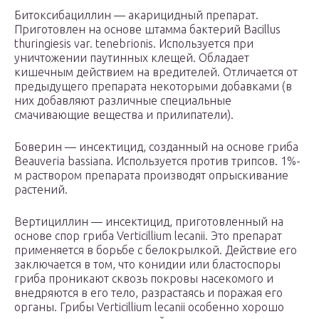
Битоксибациллин — акарицидный препарат.
Приготовлен на основе штамма бактерий Bacillus
thuringiesis var. tenebrionis. Используется при
уничтожении паутинных клещей. Обладает
кишечным действием на вредителей. Отличается от
предыдущего препарата некоторыми добавками (в
них добавляют различные специальные
смачивающие вещества и прилипатели).
Боверин — инсектицид, созданный на основе гриба
Beauveria bassiana. Используется против трипсов. 1%-
м раствором препарата производят опрыскивание
растений.
Вертициллин — инсектицид, приготовленный на
основе спор гриба Verticillium lecanii. Это препарат
применяется в борьбе с белокрылкой. Действие его
заключается в том, что конидии или бластоспоры
гриба проникают сквозь покровы насекомого и
внедряются в его тело, разрастаясь и поражая его
органы. Грибы Verticillium lecanii особенно хорошо