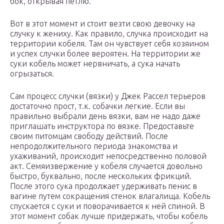
бок, открывая петлю.
Вот в этот момент и стоит везти свою девочку на
случку к жениху. Как правило, случка происходит на
территории кобеля. Там он чувствует себя хозяином
и успех случки более вероятен. На территории же
суки кобель может нервничать, а сука начать
огрызаться.
Сам процесс случки (вязки) у Джек Рассел терьеров
достаточно прост, т.к. собачки легкие. Если вы
правильно выбрали день вязки, вам не надо даже
приглашать инструктора по вязке. Предоставьте
своим питомцам свободу действий. После
непродолжительного периода знакомства и
ухаживаний, происходит непосредственно половой
акт. Семяизвержение у кобеля случается довольно
быстро, буквально, после нескольких фрикций.
После этого сука продолжает удерживать пенис в
вагине путем сокращения стенок влагалища. Кобель
спускается с суки и поворачивается к ней спиной. В
этот момент собак лучше придержать, чтобы кобель