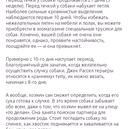
Период течки у собаки продолжается 21 день (3
недели). Перед течкой у собаки набухает петля.
Наиболее сильные кровянистые выделения
наблюдаются первые 10 дней. Чтобы избежать
нежелательных пятен на мебели и полах, вы можете
приобрести в зоомагазине специальные трусики для
собак. Конечно, вашей собаке не очень они
понравятся, однако, проявите настойчивость,
поощряйте ее — и она привыкнет.
Примерно с 10-го дня наступает период,
благоприятный для зачатия, когда желательно
осуществить случку собаки. Джек Рассел терьеры
относятся к «раннему» типу, их можно вязать,
начиная с 8-го дня.
А вообще, хозяин сам сможет определить, когда его
сука готова к случке. В это время собака забывает
обо всем, даже о том, что хозяин вывел ее на улицу
«по делам». Она занята поиском партнера для
продолжения рода. Стоит погладить собаку по
спинке, как хвостик поднимается и заваливается на