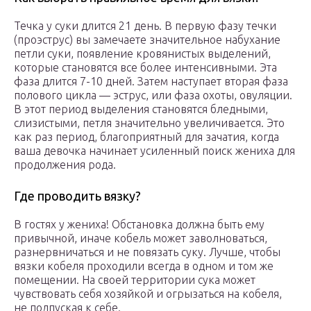
Течка у суки длится 21 день. В первую фазу течки
(проэструс) вы замечаете значительное набухание
петли суки, появление кровянистых выделений,
которые становятся все более интенсивными. Эта
фаза длится 7-10 дней. Затем наступает вторая фаза
полового цикла — эструс, или фаза охоты, овуляции.
В этот период выделения становятся бледными,
слизистыми, петля значительно увеличивается. Это
как раз период, благоприятный для зачатия, когда
ваша девочка начинает усиленный поиск жениха для
продолжения рода.
Где проводить вязку?
В гостях у жениха! Обстановка должна быть ему
привычной, иначе кобель может заволноваться,
разнервничаться и не повязать суку. Лучше, чтобы
вязки кобеля проходили всегда в одном и том же
помещении. На своей территории сука может
чувствовать себя хозяйкой и огрызаться на кобеля,
не подпуская к себе.