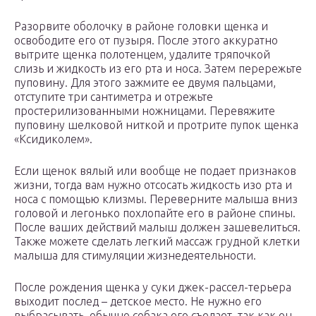
Разорвите оболочку в районе головки щенка и
освободите его от пузыря. После этого аккуратно
вытрите щенка полотенцем, удалите тряпочкой
слизь и жидкость из его рта и носа. Затем перережьте
пуповину. Для этого зажмите ее двумя пальцами,
отступите три сантиметра и отрежьте
простерилизованными ножницами. Перевяжите
пуповину шелковой ниткой и протрите пупок щенка
«Ксидиколем».
Если щенок вялый или вообще не подает признаков
жизни, тогда вам нужно отсосать жидкость изо рта и
носа с помощью клизмы. Переверните малыша вниз
головой и легонько похлопайте его в районе спины.
После ваших действий малыш должен зашевелиться.
Также можете сделать легкий массаж грудной клетки
малыша для стимуляции жизнедеятельности.
После рождения щенка у суки джек-рассел-терьера
выходит послед – детское место. Не нужно его
выбрасывать, обычно собака его съедает, так как он