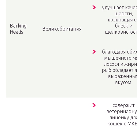
улучшает каче
шерсти,
возвращая е
Barking
блеск и
Великобритания
Heads
шелковистост
благодаря об
мышечного м
лосося и жир
рыб обладает 
выраженны
вкусом
содержит
ветеринарн
линейку дл
кошек с МК