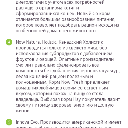
диетологами с учетом всех потребностей
растущего организма котят и
сформировавшихся кошек. Новый Go корм
отличается большим разнообразием питания,
которое позволяет подобрать рацион исходя из
особенностей домашнего животного.
Now Natural Holistic. Канадский Холистик
производится только из свежего мяса, без
использования субпродуктов с добавлением
фруктов и овощей. Опытные производители
смогли правильно сбалансировать все
компоненты без добавления зерновых культур,
делая кошачий рацион полезным и
полноценным. Корм Now Fresh привлекает
домашних любимцев своим естественным
вкусом, который похож на пищу со стола
владельца. Выбирая корм Нау покупатель дарит
своему питомцу здоровье, энергию и долгую
жизнь.
Innova Evo. Производится американской и имеет
уникальный состав, в который входит сырое