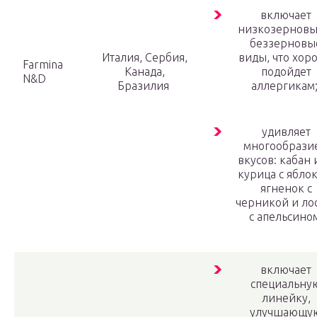
включает
низкозерновы
беззерновы
Италия, Сербия,
виды, что хор
Farmina
Канада,
подойдет
N&D
Бразилия
аллергикам
удивляет
многообрази
вкусов: кабан 
курица с ябло
ягненок с
черникой и ло
с апельсино
включает
специальну
линейку,
улучшающу