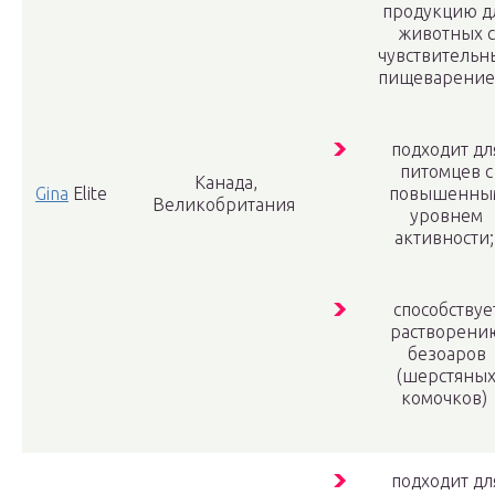
продукцию д
животных с
чувствитель
пищеварение
подходит дл
питомцев с
Канада,
Gina
Elite
повышенны
Великобритания
уровнем
активности
способствуе
растворени
безоаров
(шерстяны
комочков)
подходит дл