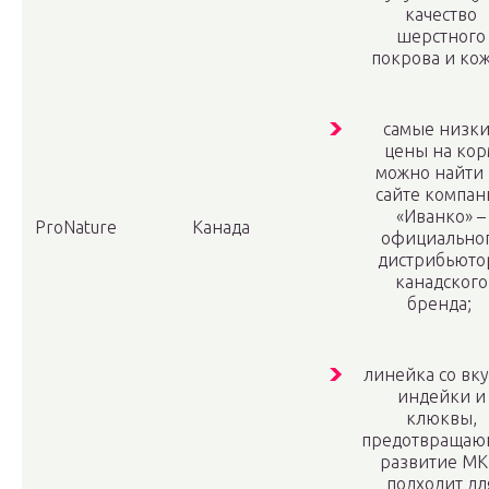
качество
шерстного
покрова и ко
самые низк
цены на кор
можно найти 
сайте компан
«Иванко» –
ProNature
Канада
официально
дистрибьюто
канадского
бренда;
линейка со вк
индейки и
клюквы,
предотвращаю
развитие МК
подходит дл